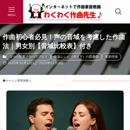
MENU
作曲初心者必見！声の音域を考慮した作曲
法｜男女別【音域比較表】付き
３つの音楽ノウハウブログ
音楽レシピ（作り方）の図書館
更新情報
2025年10月13日
2025年12月3日
ホーム
更新情報