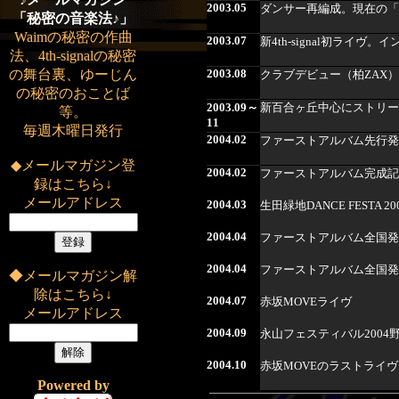
2003.05
ダンサー再編成。現在の「Re
「秘密の音楽法♪」
Waimの秘密の作曲
2003.07
新4th-signal初ライヴ。
法、4th-signalの秘密
の舞台裏、ゆーじん
2003.08
クラブデビュー（柏ZAX）
の秘密のおことば
2003.09～
新百合ヶ丘中心にストリー
等。
11
毎週木曜日発行
2004.02
ファーストアルバム先行発
◆メールマガジン登
2004.02
ファーストアルバム完成記
録はこちら↓
メールアドレス
2004.03
生田緑地DANCE FESTA 
2004.04
ファーストアルバム全国発
2004.04
ファーストアルバム全国発
◆メールマガジン解
除はこちら↓
2004.07
赤坂MOVEライヴ
メールアドレス
2004.09
永山フェスティバル2004
2004.10
赤坂MOVEのラストライ
Powered by