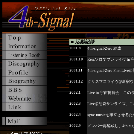
■
活動記録
2001.8
4th-signal-Zero 結成
2001.10
Ren.ソロでプレライヴ in 宇
2001.11
4th-signal-Zero First L
2001.12
クリスマスライヴ@新宿ウ
2002.1
Live in 宇宙博覧会 こ
2002.3
Live@池袋サンライズ、こ
2002.4
sync-musicを確立させ
2002.9
メンバー再編成し、4th-sig
♪メールマガジン