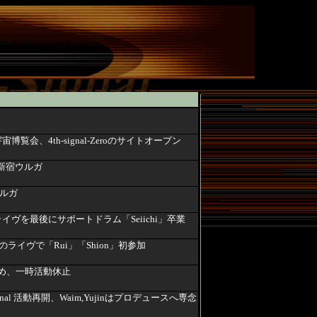
宙博覧会、4th-signal-Zeroのサイトオープン
ive@新宿ウルガ
ルガ
のライヴを最後にサポートドラム「Seiichi」卒業
のライヴで「Rui」「Shion」初参加
るため、一時活動休止
nal 活動再開、Waim,Yujinはプロデュースへ専念